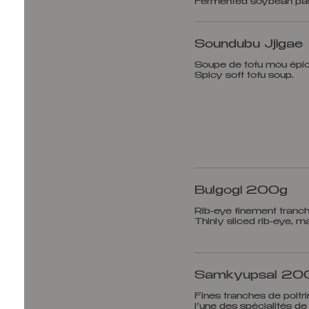
Soundubu Jjigae
Soupe de tofu mou épi
Bulgogi 200g
Rib-eye finement tranc
Samkyupsal 20
Fines tranches de poitr
l’une des spécialités de