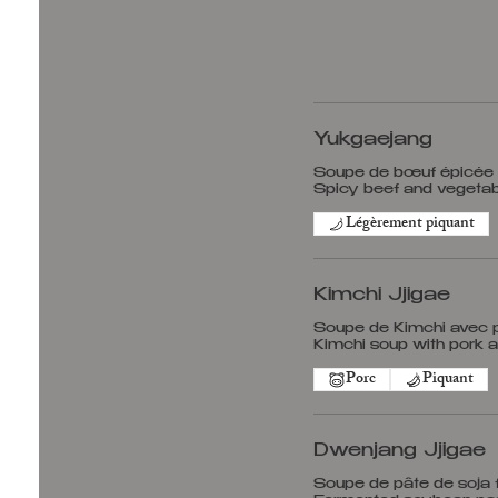
Yukgaejang
Soupe de bœuf épicée a
Légèrement piquant
Kimchi Jjigae
Soupe de Kimchi avec po
Porc
Piquant
Dwenjang Jjigae
Soupe de pâte de soja