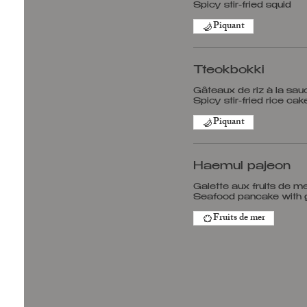
Piquant
Tteokbokki
Gâteaux de riz à la sau
Piquant
Haemul pajeon
Galette aux fruits de me
Fruits de mer