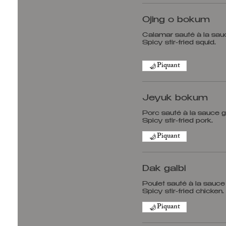
Ojing o bokum
Calamar sauté à la sau
Spicy stir-fried squid.
Piquant
Jeyuk bokum
Porc sauté à la sauce 
Piquant
Dak galbi
Poulet sauté à la sauce
Piquant