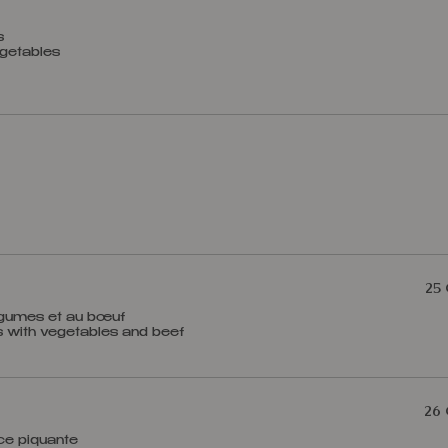
es
25
égumes et au bœuf
es with vegetables and beef
26
ce piquante