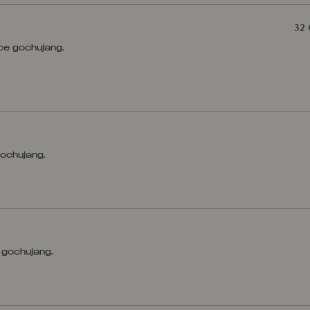
32
ce gochujang.
gochujang.
 gochujang.