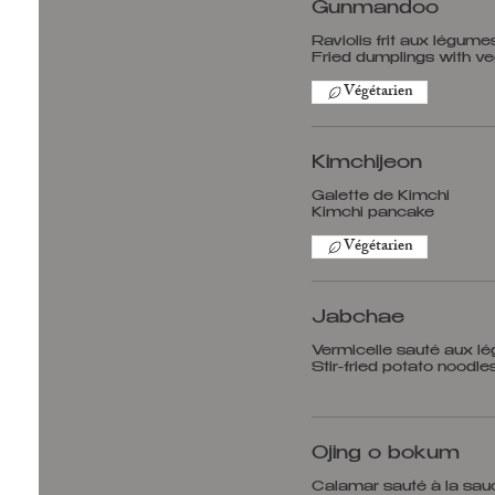
Gunmandoo
Raviolis frit aux légum
Végétarien
Kimchijeon
Galette de Kimchi
Végétarien
Jabchae
Vermicelle sauté aux l
Stir-fried potato noodl
Ojing o bokum
Calamar sauté à la sau