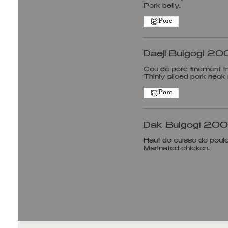
Pork belly.
Porc
Daeji Bulgogi 20
Cou de porc finement t
Thinly sliced pork nec
Porc
Dak Bulgogi 20
Haut de cuisse de poul
Marinated chicken.