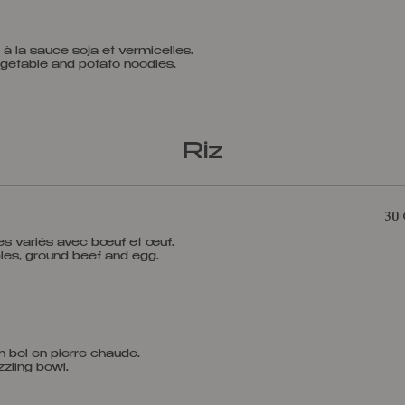
 la sauce soja et vermicelles.
Riz
30
es variés avec bœuf et œuf.
n bol en pierre chaude.