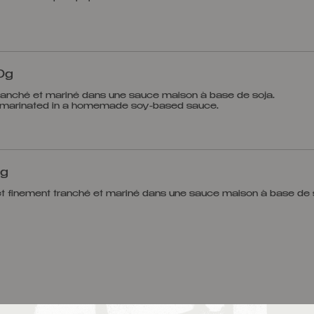
0g
ranché et mariné dans une sauce maison à base de soja.
k marinated in a homemade soy-based sauce.
0g
et finement tranché et mariné dans une sauce maison à base de 