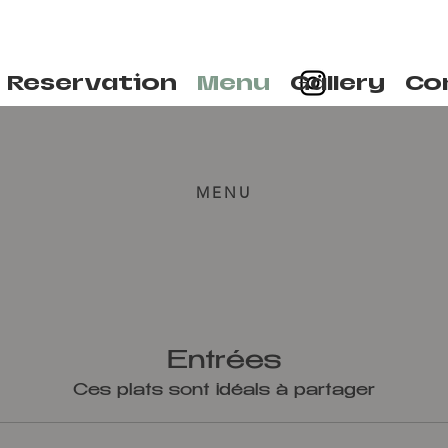
Reservation
Menu
Gallery
Co
MENU
Entrées
Ces plats sont idéals à partager