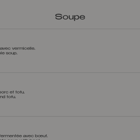
Soupe
vec vermicelle.
rc et tofu.
 fermentée avec bœuf.