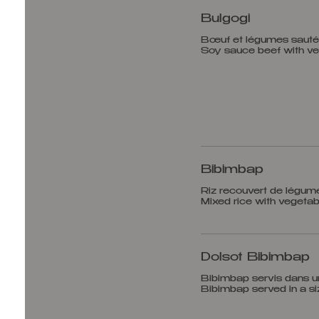
Bulgogi
Bœuf et légumes sauté à
Bibimbap
Riz recouvert de légum
Dolsot Bibimbap
Bibimbap servis dans u